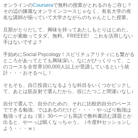
オンラインの
Coursera
で無料の授業がとれるのをご存じ？
その辺の陳腐なオンラインコースじゃなく、有名大学の有
名な講師が揃っていて大学さながらのちゃんとした授業。
旦那がとりだして、興味を持ってあたしもとりはじめた。
なにが素敵ってタダ。無料。FREEEE! これを活用しない
手はないですよ？
手始めにSocial Psycology！スピリチュアリティにも繋がる
ところがあってとても興味深い。なにがびっくりって、こ
のコースを全世界100,000人以上が受講しているという統
計・・・おそるべし！
そもそも、自己投資になるような科目をいくつかピックし
て、あとは筋反射で選んだから、役にたつこと間違いなし♪
自分で選んで、自分のための、それに比較的自分のペース
でできる勉強、ではあるのだけど・・・・やっぱり勉強は
勉強っすよね（笑）30ページも英語で教科書読む課題とか
出ると、やーっぱ眠くなっちゃう。（今度IHセッションし
よう・・・ｗ）