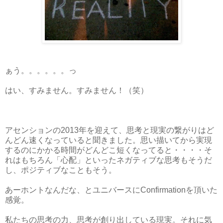
ぁう。。。。。。っ
はい、すみません。すみません！（笑）
アセンションの2013年を迎えて、思考と現実の繋がりはど
んどん速くなっていると聞きました。思い描いてから実現
するのにかかる時間がどんどこ短くなってると・・・・そ
れはもちろん「心配」といったネガティブな思考もそうだ
し、ポジティブなこともそう。
あーホントなんだな、とユニバースにConfirmationを頂いた
感覚。
私たちの思考の力、思考が創り出している現実。それに気