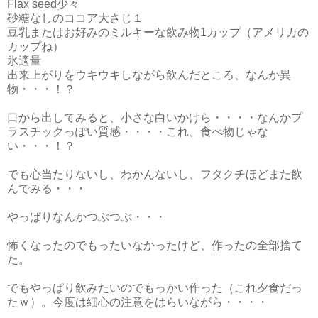
Flax seed少々
砂糖なしのココア大さじ１
豆乳またはお好みのミルキーな飲み物1カップ（アメリカの
カップね）
氷適量
出来上がりをウキウキしながら飲んだところ、なんか異
物・・・！？
口から出してみると、小さな白いかけら・・・・なんかプ
ラスチックっぽい質感・・・・これ、食べ物じゃな
い・・・！？
でも心当たりないし、わかんないし、フタクチほどまた飲
んでみる・・・
やっぱりなんかつぶつぶ・・・
怖くなったのでもったいなかったけど、作ったの全部捨て
た。
でもやっぱり飲みたいのでもっかい作った（これ夕食だっ
たｗ）。今度は細心の注意をはらいながら・・・・