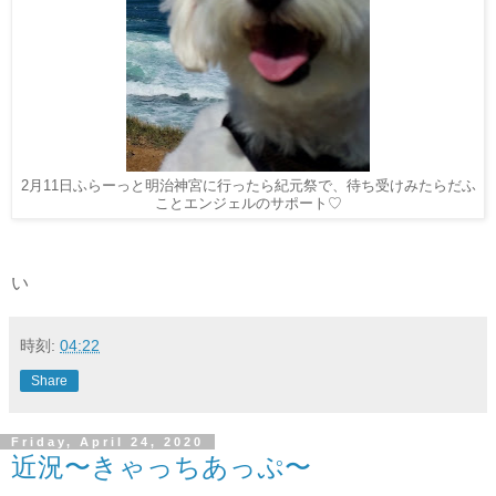
2月11日ふらーっと明治神宮に行ったら紀元祭で、待ち受けみたらだふ
ことエンジェルのサポート♡
い
時刻:
04:22
Share
Friday, April 24, 2020
近況〜きゃっちあっぷ〜