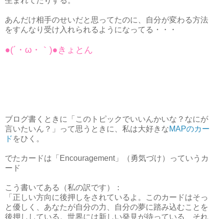
生まれてたりする。
あんだけ相手のせいだと思ってたのに、自分が変わる方法
をすんなり受け入れられるようになってる・・・
●(´・ω・｀)●きょとん
ブログ書くときに「このトピックでいいんかいな？なにが
言いたいん？」って思うときに、私は大好きな
MAPのカー
ド
をひく。
でたカードは「Encouragement」（勇気づけ）っていうカ
ード
こう書いてある（私の訳です）：
「正しい方向に後押しをされているよ。このカードはそっ
と優しく、あなたが自分の力、自分の夢に踏み込むことを
後押ししている。世界には新しい発見が待っている、それ