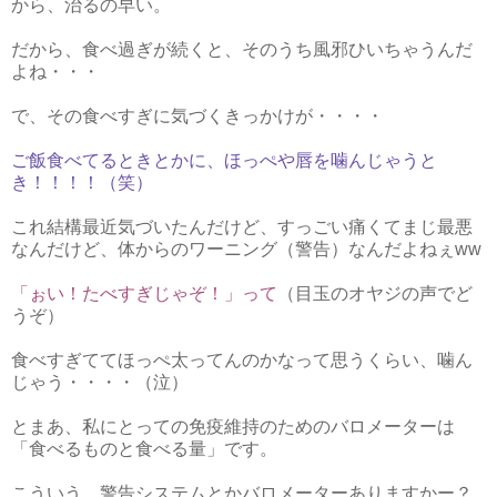
から、治るの早い。
だから、食べ過ぎが続くと、そのうち風邪ひいちゃうんだ
よね・・・
で、その食べすぎに気づくきっかけが・・・・
ご飯食べてるときとかに、ほっぺや唇を噛んじゃうと
き！！！！（笑）
これ結構最近気づいたんだけど、すっごい痛くてまじ最悪
なんだけど、体からのワーニング（警告）なんだよねぇww
「ぉい！たべすぎじゃぞ！」って
（目玉のオヤジの声でど
うぞ）
食べすぎててほっぺ太ってんのかなって思うくらい、噛ん
じゃう・・・・（泣）
とまあ、私にとっての免疫維持のためのバロメーターは
「食べるものと食べる量」です。
こういう、警告システムとかバロメーターありますかー？