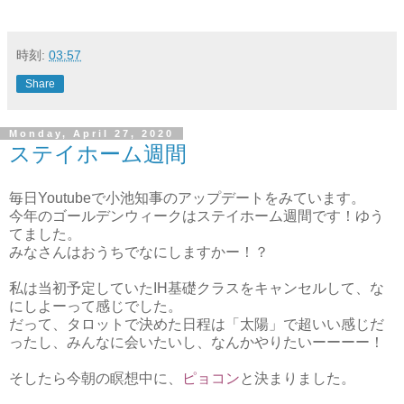
時刻:
03:57
Share
Monday, April 27, 2020
ステイホーム週間
毎日Youtubeで小池知事のアップデートをみています。
今年のゴールデンウィークはステイホーム週間です！ゆう
てました。
みなさんはおうちでなにしますかー！？
私は当初予定していたIH基礎クラスをキャンセルして、な
にしよーって感じでした。
だって、タロットで決めた日程は「太陽」で超いい感じだ
ったし、みんなに会いたいし、なんかやりたいーーーー！
そしたら今朝の瞑想中に、
ピョコン
と決まりました。