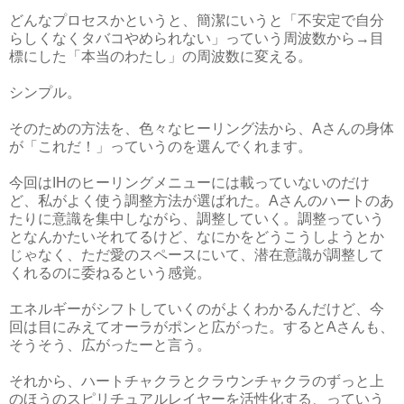
どんなプロセスかというと、簡潔にいうと「不安定で自分
らしくなくタバコやめられない」っていう周波数から→目
標にした「本当のわたし」の周波数に変える。
シンプル。
そのための方法を、色々なヒーリング法から、Aさんの身体
が「これだ！」っていうのを選んでくれます。
今回はIHのヒーリングメニューには載っていないのだけ
ど、私がよく使う調整方法が選ばれた。Aさんのハートのあ
たりに意識を集中しながら、調整していく。調整っていう
となんかたいそれてるけど、なにかをどうこうしようとか
じゃなく、ただ愛のスペースにいて、潜在意識が調整して
くれるのに委ねるという感覚。
エネルギーがシフトしていくのがよくわかるんだけど、今
回は目にみえてオーラがポンと広がった。するとAさんも、
そうそう、広がったーと言う。
それから、ハートチャクラとクラウンチャクラのずっと上
のほうのスピリチュアルレイヤーを活性化する、っていう