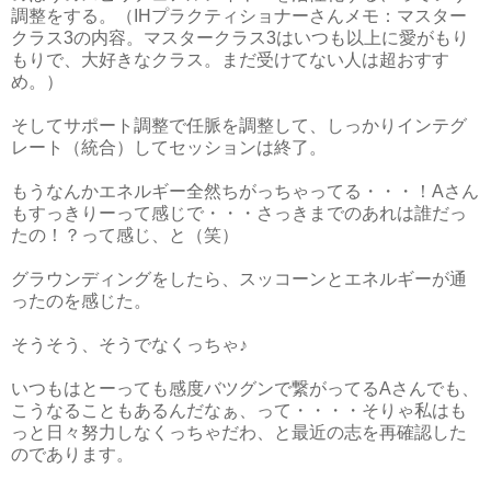
調整をする。（IHプラクティショナーさんメモ：マスター
クラス3の内容。マスタークラス3はいつも以上に愛がもり
もりで、大好きなクラス。まだ受けてない人は超おすす
め。）
そしてサポート調整で任脈を調整して、しっかりインテグ
レート（統合）してセッションは終了。
もうなんかエネルギー全然ちがっちゃってる・・・！Aさん
もすっきりーって感じで・・・さっきまでのあれは誰だっ
たの！？って感じ、と（笑）
グラウンディングをしたら、スッコーンとエネルギーが通
ったのを感じた。
そうそう、そうでなくっちゃ♪
いつもはとーっても感度バツグンで繋がってるAさんでも、
こうなることもあるんだなぁ、って・・・・そりゃ私はも
っと日々努力しなくっちゃだわ、と最近の志を再確認した
のであります。