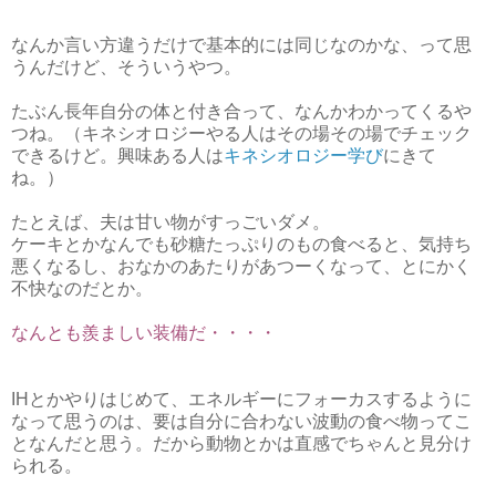
なんか言い方違うだけで基本的には同じなのかな、って思
うんだけど、そういうやつ。
たぶん長年自分の体と付き合って、なんかわかってくるや
つね。（キネシオロジーやる人はその場その場でチェック
できるけど。興味ある人は
キネシオロジー学び
にきて
ね。）
たとえば、夫は甘い物がすっごいダメ。
ケーキとかなんでも砂糖たっぷりのもの食べると、気持ち
悪くなるし、おなかのあたりがあつーくなって、とにかく
不快なのだとか。
なんとも羨ましい装備だ・・・・
IHとかやりはじめて、エネルギーにフォーカスするように
なって思うのは、要は自分に合わない波動の食べ物ってこ
となんだと思う。だから動物とかは直感でちゃんと見分け
られる。