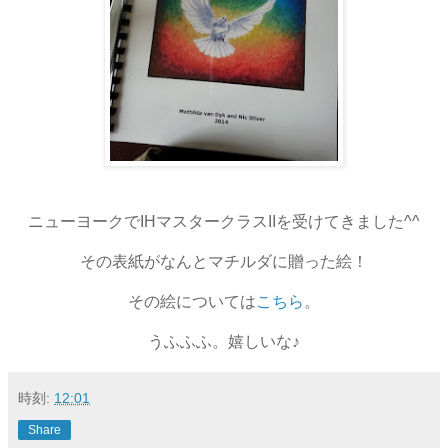
ニューヨークでIHマスタークラスIIを受けてきました^^
その表紙がなんとマチルダに贈った絵！
その絵については
こちら
。
うふふふ。嬉しいな♪
時刻:
12:01
Share